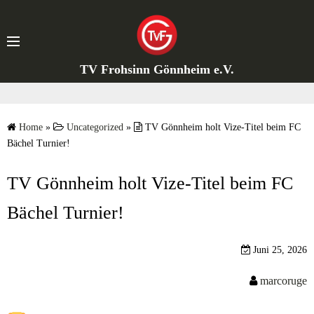
S
k
i
p
TV Frohsinn Gönnheim e.V.
t
o
c
Home
»
Uncategorized
»
TV Gönnheim holt Vize-Titel beim FC
o
Bächel Turnier!
n
t
TV Gönnheim holt Vize-Titel beim FC
e
n
Bächel Turnier!
t
Juni 25, 2026
marcoruge