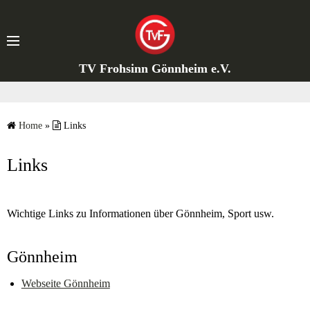
S
k
i
p
TV Frohsinn Gönnheim e.V.
t
o
c
Home
»
Links
o
n
Links
t
e
n
Wichtige Links zu Informationen über Gönnheim, Sport usw.
t
Gönnheim
Webseite Gönnheim