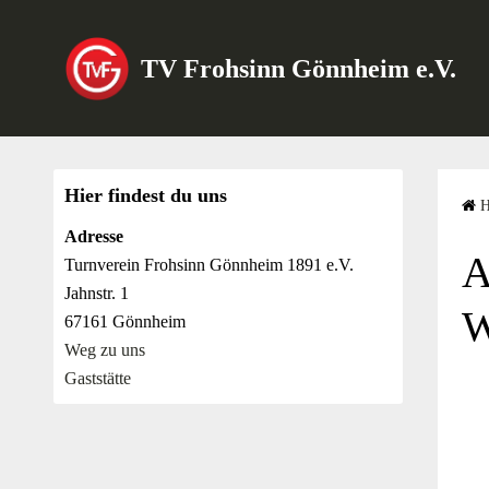
S
k
TV Frohsinn Gönnheim e.V.
i
p
t
o
c
Hier findest du uns
o
Adresse
n
A
Turnverein Frohsinn Gönnheim 1891 e.V.
t
Jahnstr. 1
e
W
67161 Gönnheim
n
Weg zu uns
t
Gaststätte