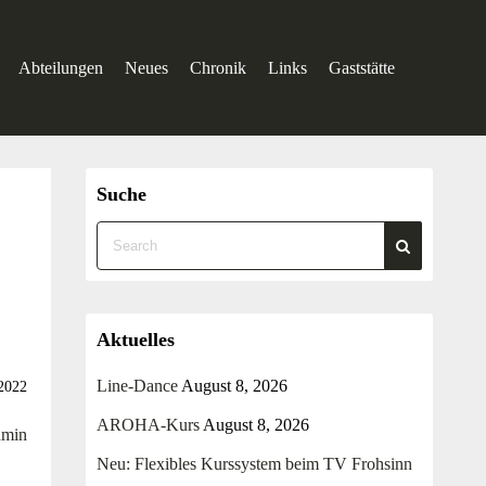
Abteilungen
Neues
Chronik
Links
Gaststätte
tand
ns
Suche
e und Dokumente
utz
Aktuelles
um
Line-Dance
August 8, 2026
 2022
AROHA-Kurs
August 8, 2026
dmin
Neu: Flexibles Kurssystem beim TV Frohsinn